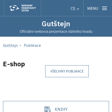
MENU
CS
Gutštejn
oficiální webová prezentace státního hradu
Gutštejn
Publikace
E-shop
VŠECHNY PUBLIKACE
KNIHY