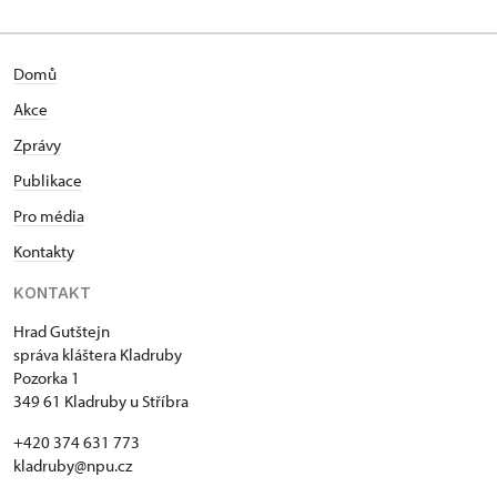
Domů
Akce
Zprávy
Publikace
Pro média
Kontakty
KONTAKT
Hrad Gutštejn
správa kláštera Kladruby
Pozorka 1
349 61 Kladruby u Stříbra
+420 374 631 773
kladruby@npu.cz