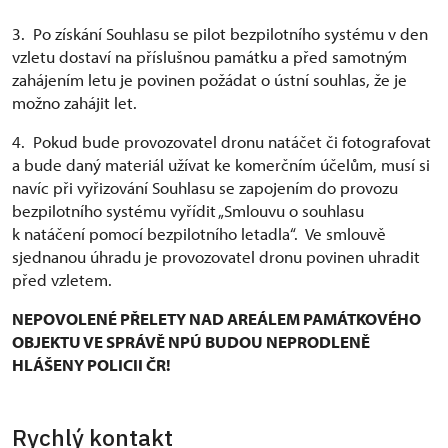
3. Po získání Souhlasu se pilot bezpilotního systému v den
vzletu dostaví na příslušnou památku a před samotným
zahájením letu je povinen požádat o ústní souhlas, že je
možno zahájit let.
4. Pokud bude provozovatel dronu natáčet či fotografovat
a bude daný materiál užívat ke komerčním účelům, musí si
navíc při vyřizování Souhlasu se zapojením do provozu
bezpilotního systému vyřídit „Smlouvu o souhlasu
k natáčení pomocí bezpilotního letadla“. Ve smlouvě
sjednanou úhradu je provozovatel dronu povinen uhradit
před vzletem.
NEPOVOLENÉ PŘELETY NAD AREÁLEM PAMÁTKOVÉHO
OBJEKTU VE SPRÁVĚ NPÚ BUDOU NEPRODLENĚ
HLÁŠENY POLICII ČR!
Rychlý kontakt