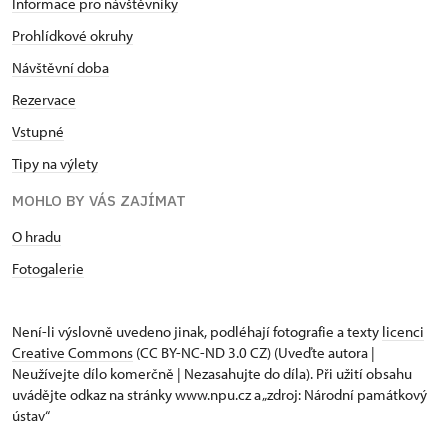
Informace pro návštěvníky
Prohlídkové okruhy
Návštěvní doba
Rezervace
Vstupné
Tipy na výlety
MOHLO BY VÁS ZAJÍMAT
O hradu
Fotogalerie
Není-li výslovně uvedeno jinak, podléhají fotografie a texty
licenci
Creative Commons
(CC BY-NC-ND 3.0 CZ) (Uveďte autora |
Neužívejte dílo komerčně | Nezasahujte do díla). Při užití obsahu
uvádějte odkaz na stránky www.npu.cz a „zdroj: Národní památkový
ústav“