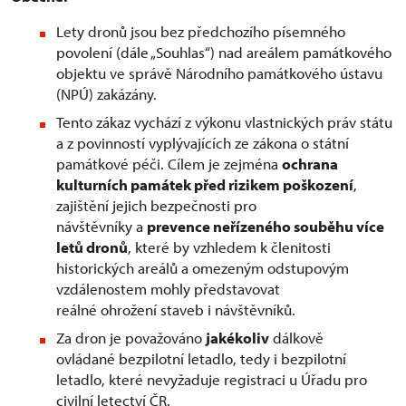
Lety dronů jsou bez předchozího písemného
povolení (dále „Souhlas“) nad areálem památkového
objektu ve správě Národního památkového ústavu
(NPÚ) zakázány.
Tento zákaz vychází z výkonu vlastnických práv státu
a z povinností vyplývajících ze zákona o státní
památkové péči. Cílem je zejména
ochrana
kulturních památek před rizikem poškození
,
zajištění jejich bezpečnosti pro
návštěvníky a
prevence neřízeného souběhu více
letů dronů
, které by vzhledem k členitosti
historických areálů a omezeným odstupovým
vzdálenostem mohly představovat
reálné ohrožení staveb i návštěvníků.
Za dron je považováno
jakékoliv
dálkově
ovládané bezpilotní letadlo, tedy i bezpilotní
letadlo, které nevyžaduje registraci u Úřadu pro
civilní letectví ČR.