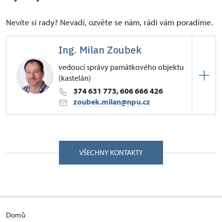
Nevíte si rady? Nevadí, ozvěte se nám, rádi vám poradíme.
Ing. Milan Zoubek
vedoucí správy památkového objektu
(kastelán)
374 631 773, 606 666 426
zoubek.milan@npu.cz
ÚPS v Českých Budějovicích
Pozorka 1/, Kladruby u Stříbra 34961
VŠECHNY KONTAKTY
Vystudoval obor krajinné inženýrství se specializací
na kulturně technické inženýrství na Lesnické
fakultě České zemědělské univerzity v Praze. Po
ukončení studia nastoupil v roce 1998 do NPÚ na
civilní službu do kláštera Kladruby. Po jejím
Domů
skončení se od 1. 7. 2000 stal jeho kastelánem.