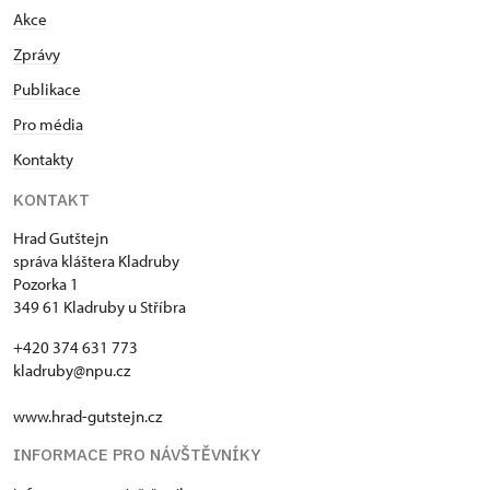
Akce
Zprávy
Publikace
Pro média
Kontakty
KONTAKT
Hrad Gutštejn
správa kláštera Kladruby
Pozorka 1
349 61 Kladruby u Stříbra
+420 374 631 773
kladruby@npu.cz
www.hrad-gutstejn.cz
INFORMACE PRO NÁVŠTĚVNÍKY