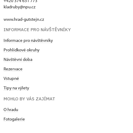
+420 374 631 773
kladruby@npu.cz
www.hrad-gutstejn.cz
INFORMACE PRO NÁVŠTĚVNÍKY
Informace pro návštěvníky
Prohlídkové okruhy
Návštěvní doba
Rezervace
Vstupné
Tipy na výlety
MOHLO BY VÁS ZAJÍMAT
O hradu
Fotogalerie