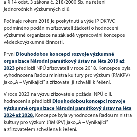
a § 14 odst. 3 zákona č. 218/2000 Sb. na řešení
jednoročních výzkumných cílů.
Počínaje rokem 2018 je poskytnutí a výše IP DKRVO
podmíněno podáním zřizovateli žádosti o hodnocení
výzkumné organizace na základě vypracování koncepce
vědeckovýzkumné činnosti.
První
Dlouhodobou koncepci rozvoje výzkumné
organizace Národní památkový ústav na léta 2019 až
2023
předložil NPÚ zřizovateli v roce 2018. Koncepce byla
vyhodnocena Radou ministra kultury pro výzkum (RMKPV)
jako „A – Vynikající“ a zřizovatel ji schválil k řešení.
V roce 2023 na výzvu zřizovatele požádal NPÚ o II.
hodnocení a předložil
Dlouhodobou koncepci rozvoje
výzkumné organizace Národní památkový ústav na léta
2024 až 2028.
Koncepce byla vyhodnocena Radou ministra
kultury pro výzkum (RMKPV) jako „A – Vynikající“
a zřizovatelem schválena k řešení.