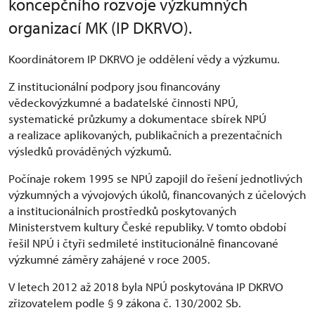
koncepčního rozvoje výzkumných
organizací MK (IP DKRVO).
Koordinátorem IP DKRVO je oddělení vědy a výzkumu.
Z institucionální podpory jsou financovány
vědeckovýzkumné a badatelské činnosti NPÚ,
systematické průzkumy a dokumentace sbírek NPÚ
a realizace aplikovaných, publikačních a prezentačních
výsledků prováděných výzkumů.
Počínaje rokem 1995 se NPÚ zapojil do řešení jednotlivých
výzkumných a vývojových úkolů, financovaných z účelových
a institucionálních prostředků poskytovaných
Ministerstvem kultury České republiky. V tomto období
řešil NPÚ i čtyři sedmileté institucionálně financované
výzkumné záměry zahájené v roce 2005.
V letech 2012 až 2018 byla NPÚ poskytována IP DKRVO
zřizovatelem podle § 9 zákona č. 130/2002 Sb.