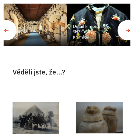
Budoár
Františka
Detail kimona,
Ferdinanda d
SHZ Český
´Este, SZ
Krumlov
Konopiště
Věděli jste, že...?