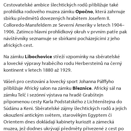
Cestovatelské ambice šlechtických rodů přibližuje také
prohlídka rodového muzea zámku
Opočno
, která zahrnuje
sbírku předmětů dovezených hrabětem Josefem II.
Colloredo-Mansfeldem ze Severní Ameriky v letech 1904–
1906. Zatímco hlavní prohlídkový okruh v prvním patře pak
návštěvníky seznamuje se sbírkami pocházejícími z jeho
afrických cest.
Na zámku
Libochovice
střeží vzpomínky na sběratelské
a lovecké výpravy hraběcího rodu Herbersteinů na černý
kontinent v letech 1880 až 1929.
Vášeň pro cestování a lovecký sport Johanna Pálffyho
přibližuje Africký salon na zámku
Březnice
. Africký sál na
zámku Telč i sezónní výstava na hradě Grabštejn
připomenou cesty Karla Podstatského z Lichtenštejna do
Súdánu a Keni. Sběratelské zájmy šlechtických rodů a jejich
okouzlení antickým světem, starověkým Egyptem či
Orientem dnes dokládají kabinety kuriozit a zámecká
muzea, jež dodnes ukrývají předměty přivezené z cest po