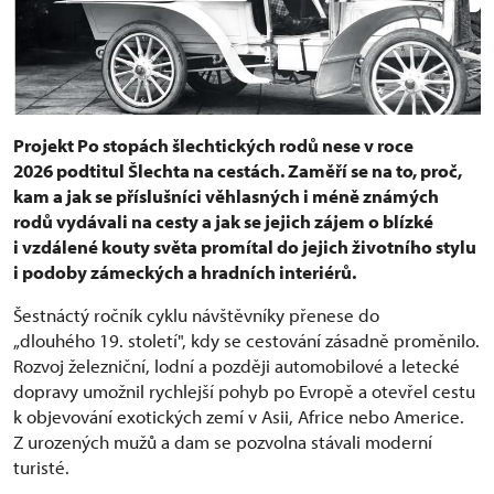
Projekt Po stopách šlechtických rodů nese v roce
2026 podtitul Šlechta na cestách. Zaměří se na to, proč,
kam a jak se příslušníci věhlasných i méně známých
rodů vydávali na cesty a jak se jejich zájem o blízké
i vzdálené kouty světa promítal do jejich životního stylu
i podoby zámeckých a hradních interiérů.
Šestnáctý ročník cyklu návštěvníky přenese do
„dlouhého 19. století", kdy se cestování zásadně proměnilo.
Rozvoj železniční, lodní a později automobilové a letecké
dopravy umožnil rychlejší pohyb po Evropě a otevřel cestu
k objevování exotických zemí v Asii, Africe nebo Americe.
Z urozených mužů a dam se pozvolna stávali moderní
turisté.