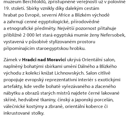
muzeum Berchtoldů, zpřístupněné veřejnosti už v polovině
19. století. Sbírky vznikly díky dalekým cestám
hrabat po Evropě, severní Africe a Blízkém východě
a zahrnují cenné egyptologické, přírodovědné
a etnografické předměty. Největší pozornost přitahuje
přibližně 2 000 let stará egyptská mumie ženy Nefersobek,
vystavená v působivě stylizovaném prostoru
připomínajícím staroegyptskou hrobku.
Zámek v
Hradci nad Moravicí
ukrývá Orientální salon,
naplněný bohatými sbírkami umění Dálného a Blízkého
východu z kolekcí knížat Lichnowských. Salon citlivě
propojuje evropský reprezentativní interiér s exotickými
artefakty, kde vedle bohatě vyřezávaného a zlaceného
nábytku a obrazů starých mistrů najdete černé lakované
skříně, hedvábné tkaniny, čínský a japonský porcelán,
válečnické kostýmy a zbraně, orientální koberce či
inkrustované stolky.