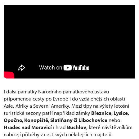
I další památky Národního památkového ústavu
připomenou cesty po Evropě i do vzdálenějších oblastí
Asie, Afriky a Severní Ameriky. Mezi tipy na výlety letošní
turistické sezony patří například zámky
Březnice, Lysice,
Opočno, Konopiště, Slatiňany či Libochovice
nebo
Hradec nad Moravicí
i hrad
Buchlov
, které návštěvníkům
nabízejí příběhy z cest svých někdejších majitelů.