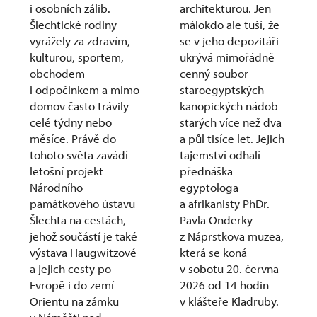
i osobních zálib.
architekturou. Jen
Šlechtické rodiny
málokdo ale tuší, že
vyrážely za zdravím,
se v jeho depozitáři
kulturou, sportem,
ukrývá mimořádně
obchodem
cenný soubor
i odpočinkem a mimo
staroegyptských
domov často trávily
kanopických nádob
celé týdny nebo
starých více než dva
měsíce. Právě do
a půl tisíce let. Jejich
tohoto světa zavádí
tajemství odhalí
letošní projekt
přednáška
Národního
egyptologa
památkového ústavu
a afrikanisty PhDr.
Šlechta na cestách,
Pavla Onderky
jehož součástí je také
z Náprstkova muzea,
výstava Haugwitzové
která se koná
a jejich cesty po
v sobotu 20. června
Evropě i do zemí
2026 od 14 hodin
Orientu na zámku
v klášteře Kladruby.