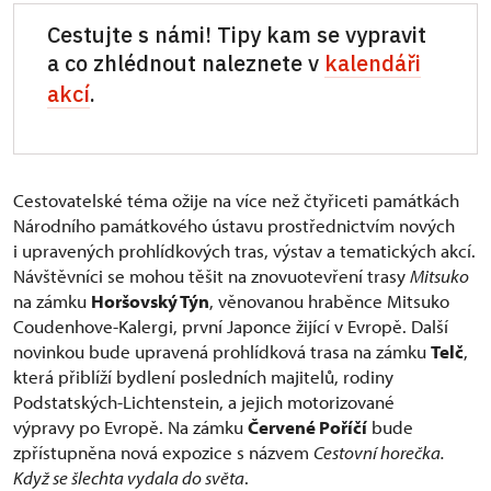
Cestujte s námi! Tipy kam se vypravit
a co zhlédnout naleznete v
kalendáři
akcí
.
Cestovatelské téma ožije na více než čtyřiceti památkách
Národního památkového ústavu prostřednictvím nových
i upravených prohlídkových tras, výstav a tematických akcí.
Návštěvníci se mohou těšit na znovuotevření trasy
Mitsuko
na zámku
Horšovský Týn
, věnovanou hraběnce Mitsuko
Coudenhove-Kalergi, první Japonce žijící v Evropě. Další
novinkou bude upravená prohlídková trasa na zámku
Telč
,
která přiblíží bydlení posledních majitelů, rodiny
Podstatských-Lichtenstein, a jejich motorizované
výpravy po Evropě. Na zámku
Červené Poříčí
bude
zpřístupněna nová expozice s názvem
Cestovní horečka.
Když se šlechta vydala do světa
.