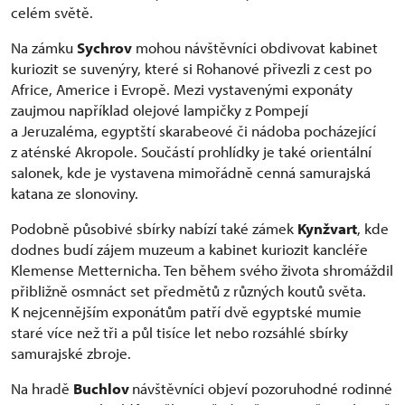
celém světě.
Na zámku
Sychrov
mohou návštěvníci obdivovat kabinet
kuriozit se suvenýry, které si Rohanové přivezli z cest po
Africe, Americe i Evropě. Mezi vystavenými exponáty
zaujmou například olejové lampičky z Pompejí
a Jeruzaléma, egyptští skarabeové či nádoba pocházející
z aténské Akropole. Součástí prohlídky je také orientální
salonek, kde je vystavena mimořádně cenná samurajská
katana ze slonoviny.
Podobně působivé sbírky nabízí také zámek
Kynžvart
, kde
dodnes budí zájem muzeum a kabinet kuriozit kancléře
Klemense Metternicha. Ten během svého života shromáždil
přibližně osmnáct set předmětů z různých koutů světa.
K nejcennějším exponátům patří dvě egyptské mumie
staré více než tři a půl tisíce let nebo rozsáhlé sbírky
samurajské zbroje.
Na hradě
Buchlov
návštěvníci objeví pozoruhodné rodinné