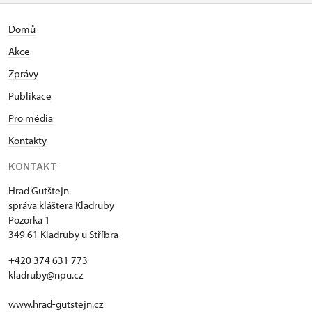
Domů
Akce
Zprávy
Publikace
Pro média
Kontakty
KONTAKT
Hrad Gutštejn
správa kláštera Kladruby
Pozorka 1
349 61 Kladruby u Stříbra
+420 374 631 773
kladruby@npu.cz
www.hrad-gutstejn.cz