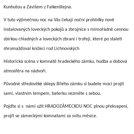
Kunhutou a Závišem z Falkenštejna.
V tuto výjimečnou noc na Vás čekají noční prohlídky nově
instalovaných loveckých pokojů a zbrojnice s mimořádně cennou
sbírkou chladných a loveckých zbraní i trofejí, které po staletí
shromažďoval knížecí rod Lichnovských
Historická scéna v komnatě hradeckého zámku, hudba a dobová
atmosféra na nádvoří.
Původně středověké sklepy Bílého zámku si budete moci projít
sami, vlastním tempem, baterku vezměte s sebou.
Pojďte si s námi užít HRADOZÁMECKOU NOC plnou překvapení,
projít se zámeckými komnatami za svitu měsíce.