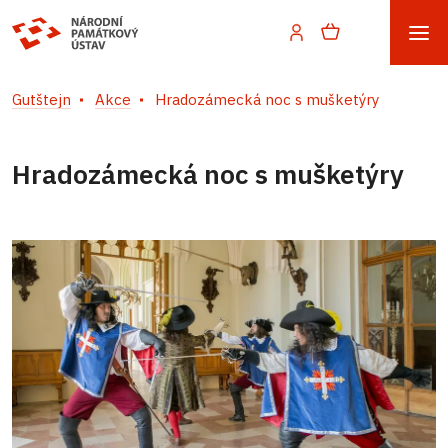
Gutštejn
Akce
Hradozámecká noc s mušketýry
Hradozámecká noc s mušketýry