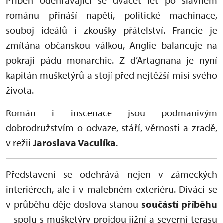
Příběh odehrávající se dvacet let po slavném
románu přináší napětí, politické machinace,
souboj ideálů i zkoušky přátelství. Francie je
zmítána občanskou válkou, Anglie balancuje na
pokraji pádu monarchie. Z d’Artagnana je nyní
kapitán mušketýrů a stojí před nejtěžší misí svého
života.
Román i inscenace jsou podmanivým
dobrodružstvím o odvaze, stáří, věrnosti a zradě,
v režii
Jaroslava Vaculíka
.
Představení se odehrává nejen v zámeckých
interiérech, ale i v malebném exteriéru. Diváci se
v průběhu děje doslova stanou
součástí příběhu
– spolu s mušketýry projdou jižní a severní terasu