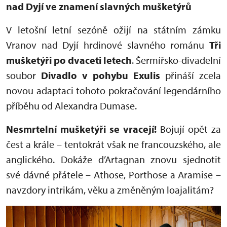
nad Dyjí ve znamení slavných mušketýrů
V letošní letní sezóně ožijí na státním zámku
Vranov nad Dyjí hrdinové slavného románu
Tři
mušketýři po dvaceti letech
. Šermířsko-divadelní
soubor
Divadlo v pohybu Exulis
přináší zcela
novou adaptaci tohoto pokračování legendárního
příběhu od Alexandra Dumase.
Nesmrtelní mušketýři se vracejí!
Bojují opět za
čest a krále – tentokrát však ne francouzského, ale
anglického. Dokáže d’Artagnan znovu sjednotit
své dávné přátele – Athose, Porthose a Aramise –
navzdory intrikám, věku a změněným loajalitám?