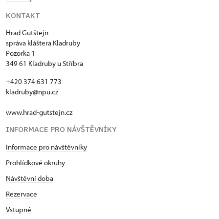
KONTAKT
Hrad Gutštejn
správa kláštera Kladruby
Pozorka 1
349 61 Kladruby u Stříbra
+420 374 631 773
kladruby@npu.cz
www.hrad-gutstejn.cz
INFORMACE PRO NÁVŠTĚVNÍKY
Informace pro návštěvníky
Prohlídkové okruhy
Návštěvní doba
Rezervace
Vstupné