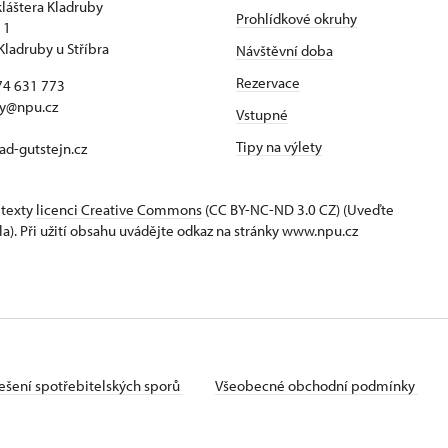
kláštera Kladruby
Prohlídkové okruhy
 1
Kladruby u Stříbra
Návštěvní doba
Rezervace
74 631 773
by@npu.cz
Vstupné
Tipy na výlety
d-gutstejn.cz
 texty
licenci Creative Commons
(CC BY-NC-ND 3.0 CZ) (Uveďte
la). Při užití obsahu uvádějte odkaz na stránky www.npu.cz
ešení spotřebitelských sporů
Všeobecné obchodní podmínky