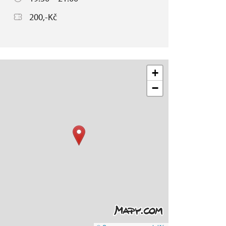
200,-Kč
+
−