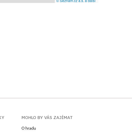
© Seznam.cz a.s. a další
KY
MOHLO BY VÁS ZAJÍMAT
O hradu