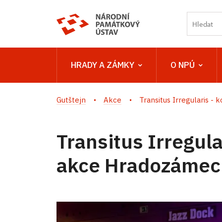
HRADY A ZÁMKY
O NPÚ
Gutštejn
Akce
Transitus Irregularis - ko
Transitus Irregula
akce Hradozámec