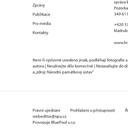
správa 
Zprávy
Pozorka
349 61 
Publikace
Pro média
+420 3
kladru
Kontakty
www.hra
Není-li výslovně uvedeno jinak, podléhají fotografie a
autora | Neužívejte dílo komerčně | Nezasahujte do dí
a „zdroj: Národní památkový ústav“
Právní ujednání
Prohlášení o přístupnosti
Ř
webeditor@npu.cz
Provozuje BluePool s.r.o.