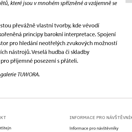
větů, které jsou v mnohém spřízněné a vzájemně se
estou převážně vlastní tvorby, kde vévodí
kořeněná principy barokní interpretace. Spojení
ostor pro hledání neotřelých zvukových možností
ích nástrojů. Veselá hudba či skladby
 pro příjemné posezení s přáteli.
é galerie TUWORA.
AKT
INFORMACE PRO NÁVŠTĚVNÍ
tštejn
Informace pro návštěvníky