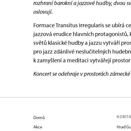
rozhraní barokní a jazzové hudby, dvou s
oslovují.
Formace Transitus Irregularis se ubírá c
jazzová erudice hlavních protagonistů, 
světů klasické hudby a jazzu vytváří pr
pro jazz zdánlivé neslučitelných hudebn
k zamyšlení a meditaci vytvářejí prostor
Koncert se odehraje v prostorách zámeck
KONT
Domů
Akce
Hrad Gu