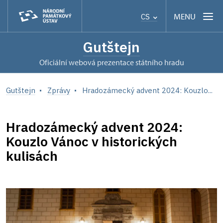
MENU
CS
Gutštejn
oficiální webová prezentace státního hradu
Gutštejn
Zprávy
Hradozámecký advent 2024: Kouzlo...
Hradozámecký advent 2024:
Kouzlo Vánoc v historických
kulisách