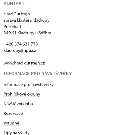
KONTAKT
Hrad Gutštejn
správa kláštera Kladruby
Pozorka 1
349 61 Kladruby u Stříbra
+420 374 631 773
kladruby@npu.cz
www.hrad-gutstejn.cz
INFORMACE PRO NÁVŠTĚVNÍKY
Informace pro návštěvníky
Prohlídkové okruhy
Návštěvní doba
Rezervace
Vstupné
Tipy na výlety