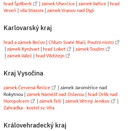
hrad Špilberk
|
zámek Uherčice
|
zámek Valtice
|
hrad
Veveří
|
vila Stiassni
|
zámek Vranov nad Dyjí
Karlovarský kraj
hrad a zámek Bečov
|
Chlum Svaté Maří, Poutní místo
|
zámek Kynžvart
|
hrad Loket
|
zámek Toužim
|
zámek Valeč
|
hrad Vildštejn
Kraj Vysočina
zámek Červená Řečice
| zámek Jaroměřice nad
Rokytnou |
zámek Náměšť nad Oslavou
|
hrad Orlík nad
Humpolcem
|
zámek Telč
|
zámek Větrný Jeníkov
|
Zahrádka - kostel sv. Víta
Královehradecký kraj