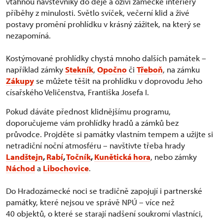
vtáhnou návštěvníky do děje a oživí zámecké interiéry
příběhy z minulosti. Světlo svíček, večerní klid a živé
postavy promění prohlídku v krásný zážitek, na který se
nezapomíná.
Kostýmované prohlídky chystá mnoho dalších památek –
například zámky
Stekník
,
Opočno
či
Třeboň
, na zámku
Zákupy
se můžete těšit na prohlídku v doprovodu Jeho
císařského Veličenstva, Františka Josefa I.
Pokud dáváte přednost klidnějšímu programu,
doporučujeme vám prohlídky hradů a zámků bez
průvodce. Projděte si památky vlastním tempem a užijte si
netradiční noční atmosféru – navštivte třeba hrady
Landštejn
,
Rabí
,
Točník
,
Kunětická hora
, nebo zámky
Náchod
a
Libochovice
.
Do Hradozámecké noci se tradičně zapojují i partnerské
památky, které nejsou ve správě NPÚ – více než
40 objektů, o které se starají nadšení soukromí vlastníci,