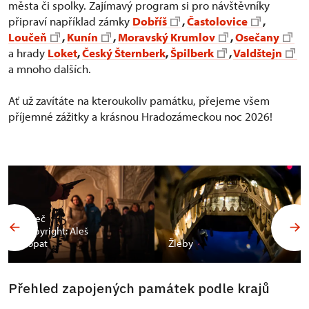
města či spolky. Zajímavý program si pro návštěvníky
připraví například zámky
Dobříš
,
Častolovice
,
Loučeň
,
Kunín
,
Moravský Krumlov
,
Osečany
a hrady
Loket
,
Český Šternberk
,
Špilberk
,
Valdštejn
a mnoho dalších.
Ať už zavítáte na kteroukoliv památku, přejeme všem
příjemné zážitky a krásnou Hradozámeckou noc 2026!
Valeč
Copyright: Aleš
Vopat
Žleby
Přehled zapojených památek podle krajů