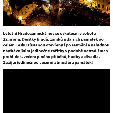
Letošní Hradozámecká noc se uskuteční v sobotu
22. srpna. Desítky hradů, zámků a dalších památek po
celém Česku zůstanou otevřeny i po setmění a nabídnou
návštěvníkům jedinečné zážitky v podobě netradičních
prohlídek, večera plného příběhů, hudby a divadla.
Zažijte jedinečnou večerní atmosféru památek!