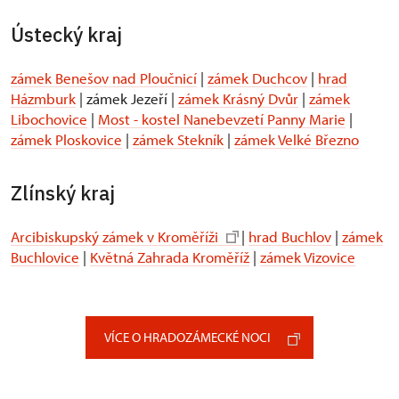
Ústecký kraj
zámek Benešov nad Ploučnicí
|
zámek Duchcov
|
hrad
Házmburk
| zámek Jezeří |
zámek Krásný Dvůr
|
zámek
Libochovice
|
Most - kostel Nanebevzetí Panny Marie
|
zámek Ploskovice
|
zámek Stekník
|
zámek Velké Březno
Zlínský kraj
Arcibiskupský zámek v Kroměříži
|
hrad Buchlov
|
zámek
Buchlovice
|
Květná Zahrada Kroměříž
|
zámek Vizovice
VÍCE O HRADOZÁMECKÉ NOCI