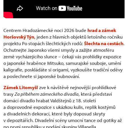
Centrem Hradozámecké noci 2026 bude
hrad a zámek
Horšovský Týn
, jeden z hlavních objektů letošního ročníku
projektu Po stopách šlechtických rodů:
Šlechta na cestách
.
Ochutnejte Japonsko všemi smysly a zažijte atmosféru
země vycházejícího slunce – čekají vás prohlídky expozice
o japonské hraběnce Mitsuko, samurajské souboje, umění
kaligrafie, poskládáte si origami, vyzkoušíte tradiční oděvy
a poslechnete si japonské bubnování.
Zámek Litomyšl
zve k návštěvě nejnovější prohlídkové
trasy
Za příběhem zámeckého divadla
, která představí
domácí divadlo hrabat Valdštejnů z 18. století
a doprovodné expozice s ukázkou kulis, replik kostýmů
a divadelních dekorací, které byly doposud skryty
v depozitářích. Divadelní scény umocní tance od gotiky až
po první republiku v podání skupiny Villanella.