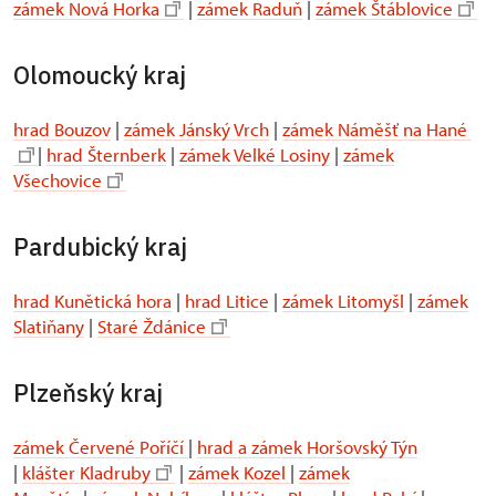
zámek Nová Horka
|
zámek Raduň
|
zámek Štáblovice
Olomoucký kraj
hrad Bouzov
|
zámek Jánský Vrch
|
zámek Náměšť na Hané
|
hrad Šternberk
|
zámek Velké Losiny
|
zámek
Všechovice
Pardubický kraj
hrad Kunětická hora
|
hrad Litice
|
zámek Litomyšl
|
zámek
Slatiňany
|
Staré Ždánice
Plzeňský kraj
zámek Červené Poříčí
|
hrad a zámek Horšovský Týn
|
klášter Kladruby
|
zámek Kozel
|
zámek