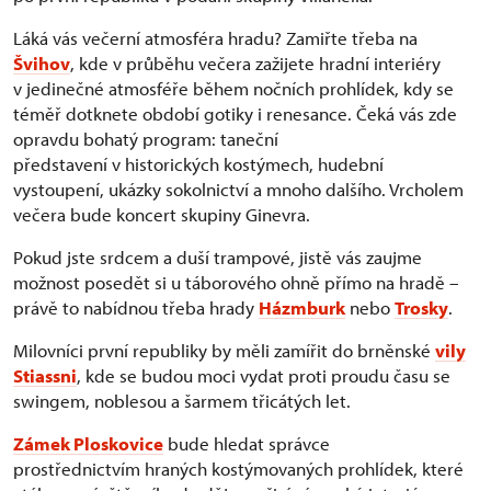
Láká vás večerní atmosféra hradu? Zamiřte třeba na
Švihov
, kde v průběhu večera zažijete hradní interiéry
v jedinečné atmosféře během nočních prohlídek, kdy se
téměř dotknete období gotiky i renesance. Čeká vás zde
opravdu bohatý program: taneční
představení v historických kostýmech, hudební
vystoupení, ukázky sokolnictví a mnoho dalšího. Vrcholem
večera bude koncert skupiny Ginevra.
Pokud jste srdcem a duší trampové, jistě vás zaujme
možnost posedět si u táborového ohně přímo na hradě –
právě to nabídnou třeba hrady
Házmburk
nebo
Trosky
.
Milovníci první republiky by měli zamířit do brněnské
vily
Stiassni
, kde se budou moci vydat proti proudu času se
swingem, noblesou a šarmem třicátých let.
Zámek Ploskovice
bude hledat správce
prostřednictvím hraných kostýmovaných prohlídek, které