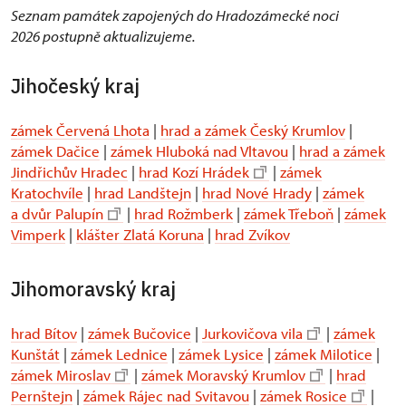
Seznam památek zapojených do Hradozámecké noci
2026 postupně aktualizujeme.
Jihočeský kraj
zámek Červená Lhota
|
hrad a zámek Český Krumlov
|
zámek Dačice
|
zámek Hluboká nad Vltavou
|
hrad a zámek
Jindřichův Hradec
|
hrad Kozí Hrádek
|
zámek
Kratochvíle
|
hrad Landštejn
|
hrad Nové Hrady
|
zámek
a dvůr Palupín
|
hrad Rožmberk
|
zámek Třeboň
|
zámek
Vimperk
|
klášter Zlatá Koruna
|
hrad Zvíkov
Jihomoravský kraj
hrad Bítov
|
zámek Bučovice
|
Jurkovičova vila
|
zámek
Kunštát
|
zámek Lednice
|
zámek Lysice
|
zámek Milotice
|
zámek Miroslav
|
zámek Moravský Krumlov
|
hrad
Pernštejn
|
zámek Rájec nad Svitavou
|
zámek Rosice
|