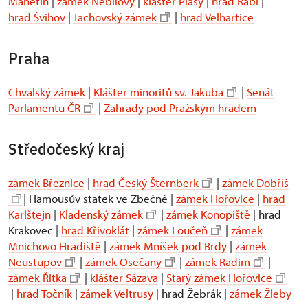
Manětín
|
zámek Nebílovy
|
klášter Plasy
|
hrad Rabí
|
hrad Švihov
|
Tachovský zámek
|
hrad Velhartice
Praha
Chvalský zámek
|
Klášter minoritů sv. Jakuba
|
Senát
Parlamentu ČR
|
Zahrady pod Pražským hradem
Středočeský kraj
zámek Březnice
|
hrad Český Šternberk
|
zámek Dobříš
| Hamousův statek ve Zbečně |
zámek Hořovice
|
hrad
Karlštejn
|
Kladenský zámek
|
zámek Konopiště
| hrad
Krakovec |
hrad Křivoklát
|
zámek Loučeň
|
zámek
Mnichovo Hradiště
|
zámek Mníšek pod Brdy
|
zámek
Neustupov
|
zámek Osečany
|
zámek Radim
|
zámek Řitka
|
klášter Sázava
|
Starý zámek Hořovice
|
hrad Točník
|
zámek Veltrusy
| hrad Žebrák |
zámek Žleby