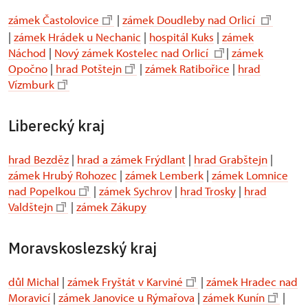
zámek Častolovice
|
zámek Doudleby nad Orlicí
|
zámek Hrádek u Nechanic
|
hospitál Kuks
|
zámek
Náchod
|
Nový zámek Kostelec nad Orlicí
|
zámek
Opočno
|
hrad Potštejn
|
zámek Ratibořice
|
hrad
Vízmburk
Liberecký kraj
hrad Bezděz
|
hrad a zámek Frýdlant
|
hrad Grabštejn
|
zámek Hrubý Rohozec
|
zámek Lemberk
|
zámek Lomnice
nad Popelkou
|
zámek Sychrov
|
hrad Trosky
|
hrad
Valdštejn
|
zámek Zákupy
Moravskoslezský kraj
důl Michal
|
zámek Fryštát v Karviné
|
zámek Hradec nad
Moravicí
|
zámek Janovice u Rýmařova
|
zámek Kunín
|