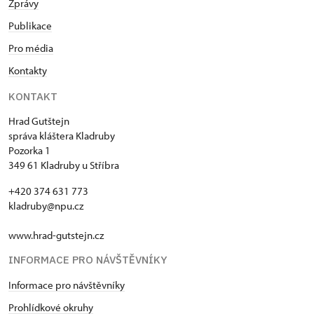
Zprávy
Publikace
Pro média
Kontakty
KONTAKT
Hrad Gutštejn
správa kláštera Kladruby
Pozorka 1
349 61 Kladruby u Stříbra
+420 374 631 773
kladruby@npu.cz
www.hrad-gutstejn.cz
INFORMACE PRO NÁVŠTĚVNÍKY
Informace pro návštěvníky
Prohlídkové okruhy