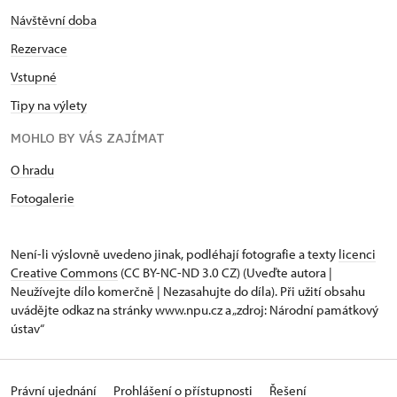
Návštěvní doba
Rezervace
Vstupné
Tipy na výlety
MOHLO BY VÁS ZAJÍMAT
O hradu
Fotogalerie
Není-li výslovně uvedeno jinak, podléhají fotografie a texty
licenci
Creative Commons
(CC BY-NC-ND 3.0 CZ) (Uveďte autora |
Neužívejte dílo komerčně | Nezasahujte do díla). Při užití obsahu
uvádějte odkaz na stránky www.npu.cz a „zdroj: Národní památkový
ústav“
Právní ujednání
Prohlášení o přístupnosti
Řešení